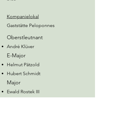
Kompanielokal
Gaststätte Peloponnes
Oberstleutnant
André Klüver
E-Major
Helmut Pätzold
Hubert Schmidt
Major
Ewald Rostek III
Frank Böckelmann
Stefan Maßling
Meinolf Rammert
Hauptmann