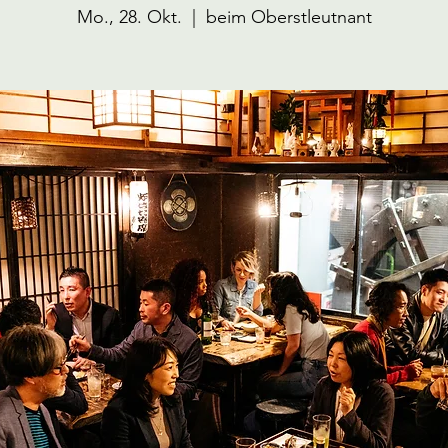
Mo., 28. Okt.
  |  
beim Oberstleutnant