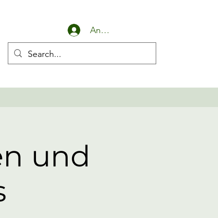
Anmelden
en und
s