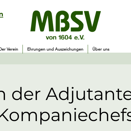
n
Der Verein
Ehrungen und Auszeichungen
Über uns
en der Adjutant
Kompaniechef