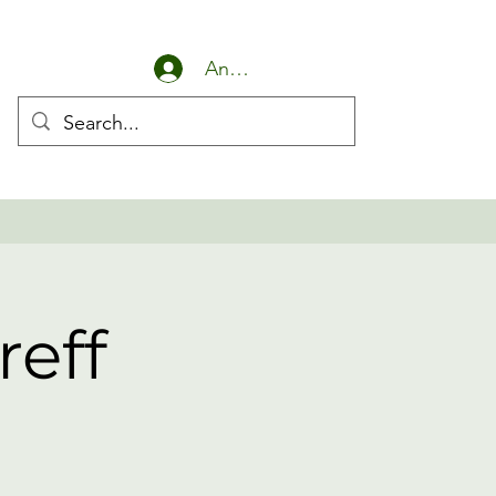
Anmelden
eff