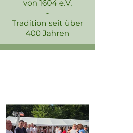
von 1604 e.V.
​-
​Tradition seit über
400 Jahren
UEL
UEL