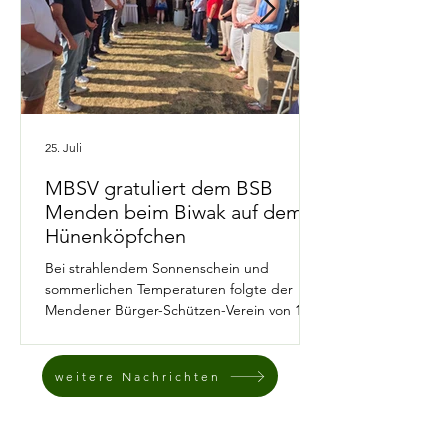
25. Juli
​MBSV gratuliert dem BSB
Menden beim Biwak auf dem
Hünenköpfchen
​Bei strahlendem Sonnenschein und
sommerlichen Temperaturen folgte der
Mendener Bürger-Schützen-Verein von 1604
e.V. der Einladung des Bürger-
Schützenbundes Menden zum
Schützenbiwak auf dem Hünenköpfchen. ​
weitere Nachrichten
Auf dem höchstgelegenen Schützenplatz
Mendens trat der MBSV im kühlen Schatten
der Bäume mit einer stattlichen Abordnung